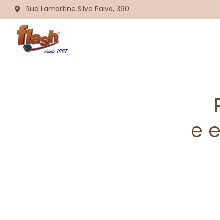
Rua Lamartine Silva Paiva, 390
e 