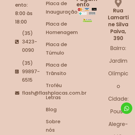
Placa de
ento
ento:
Rua
Inauguração
8:00 às
Lamarti
18:00
Placa de
ne Silva
Paiva,
Homenagem
(35)
390
3423-
Placa de
Bairro:
0090
Túmulo
Jardim
(35)
Placa de
99897-
Trânsito
Olímpic
6515
Troféu
o
flash@flashplacas.com.br
Letras
Cidade:
Blog
Pouso
Sobre
Alegre-
nós