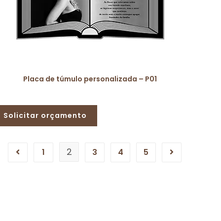
Placa de túmulo personalizada – P01
Solicitar orçamento
2
1
3
4
5