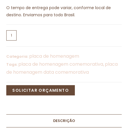
O tempo de entrega pode variar, conforme local de
destino. Enviamos para todo Brasil.
placa de homenagem
Categoria:
placa de homenagem comemorativa
placa
Tags:
,
de homenagem data comemorativa
SOLICITAR ORÇAMENTO
DESCRIÇÃO