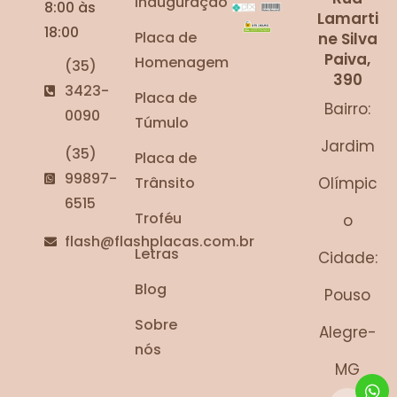
Inauguração
8:00 às
Lamarti
18:00
Placa de
ne Silva
Paiva,
Homenagem
(35)
390
3423-
Placa de
Bairro:
0090
Túmulo
Jardim
(35)
Placa de
99897-
Trânsito
Olímpic
6515
Troféu
o
flash@flashplacas.com.br
Letras
Cidade:
Blog
Pouso
Sobre
Alegre-
nós
MG