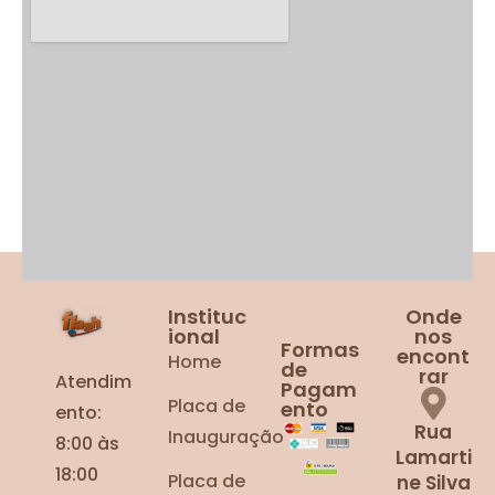
Instituc
Onde
ional
nos
Formas
encont
Home
de
rar
Atendim
Pagam
Placa de
ento
ento:
Rua
Inauguração
8:00 às
Lamarti
18:00
Placa de
ne Silva