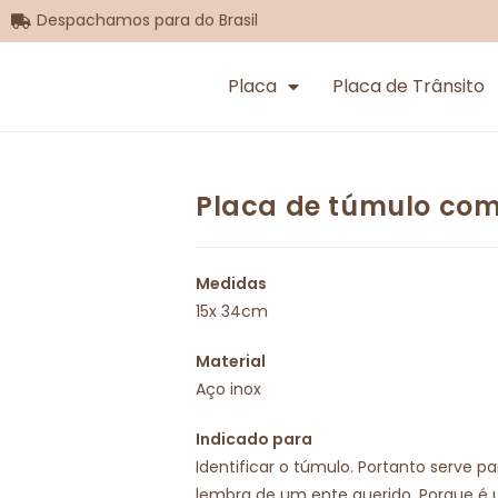
Despachamos para do Brasil
Placa
Placa de Trânsito
Placa de túmulo com
Medidas
15x 34cm
Material
Aço inox
Indicado para
Identificar o túmulo. Portanto serve p
lembra de um ente querido. Porque