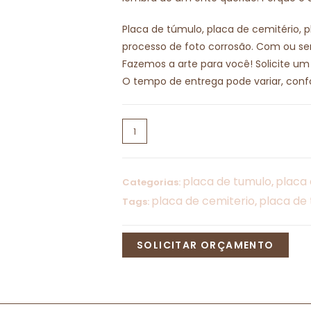
Placa de túmulo, placa de cemitério, 
processo de foto corrosão. Com ou se
Fazemos a arte para você! Solicite u
O tempo de entrega pode variar, confo
placa de tumulo
placa 
Categorias:
,
placa de cemiterio
placa de 
Tags:
,
SOLICITAR ORÇAMENTO