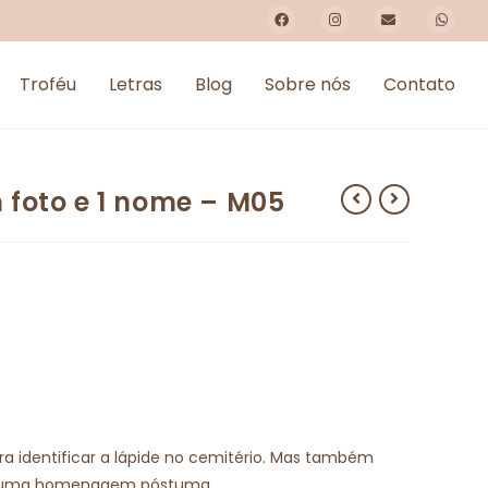
Troféu
Letras
Blog
Sobre nós
Contato
 foto e 1 nome – M05
ara identificar a lápide no cemitério. Mas também
 é uma homenagem póstuma.