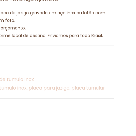
placa de jazigo gravada em aço inox ou latão com
m foto.
m orçamento.
rme local de destino. Enviamos para todo Brasil.
de tumulo inox
tumulo inox
placa para jazigo
placa tumular
,
,