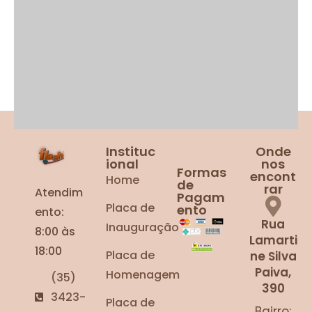
Instituc
Onde
ional
nos
Formas
encont
Home
de
rar
Atendim
Pagam
Placa de
ento
ento:
Rua
Inauguração
8:00 às
Lamarti
18:00
Placa de
ne Silva
Paiva,
Homenagem
(35)
390
3423-
Placa de
Bairro: