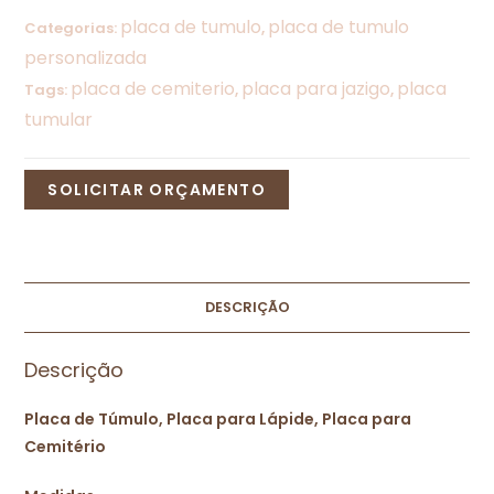
placa de tumulo
placa de tumulo
Categorias:
,
personalizada
placa de cemiterio
placa para jazigo
placa
Tags:
,
,
tumular
SOLICITAR ORÇAMENTO
DESCRIÇÃO
Descrição
Placa de Túmulo, Placa para Lápide, Placa para
Cemitério