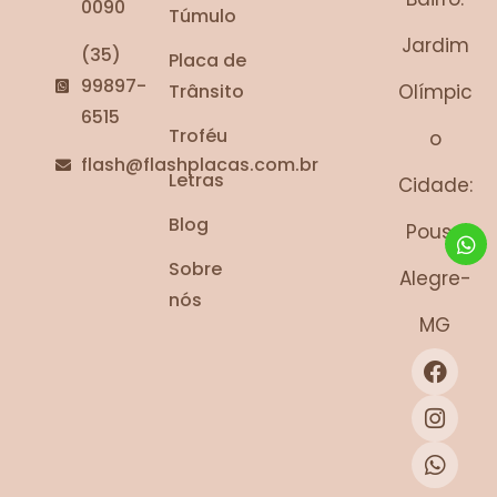
0090
Túmulo
Jardim
(35)
Placa de
99897-
Trânsito
Olímpic
6515
Troféu
o
flash@flashplacas.com.br
Letras
Cidade:
Blog
Pouso
Sobre
Alegre-
nós
MG