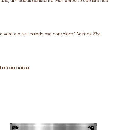
azio, um adeus constante. Mas acredite que isto não
ua vara e o teu cajado me consolam.” Salmos 23:4
Letras caixa
.