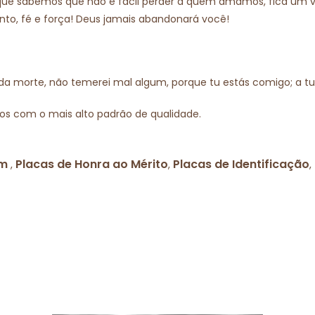
rque sabemos que não é fácil perder a quem amamos, fica um v
nto, fé e força! Deus jamais abandonará você!
 da morte, não temerei mal algum, porque tu estás comigo; a t
os com o mais alto padrão de qualidade.
em
Placas de Honra ao Mérito
Placas de Identificação
,
,
,