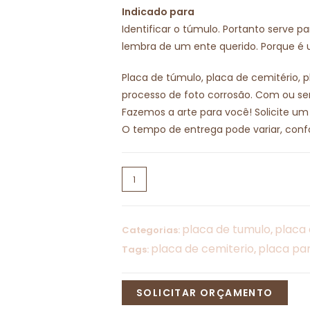
Indicado para
Identificar o túmulo. Portanto serve p
lembra de um ente querido. Porque
Placa de túmulo, placa de cemitério, 
processo de foto corrosão. Com ou se
Fazemos a arte para você! Solicite u
O tempo de entrega pode variar, confo
placa de tumulo
placa 
Categorias:
,
placa de cemiterio
placa par
Tags:
,
SOLICITAR ORÇAMENTO