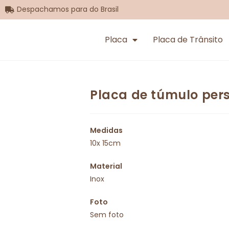
Despachamos para do Brasil
Placa
Placa de Trânsito
Placa de túmulo pers
Medidas
10x 15cm
Material
Inox
Foto
Sem foto