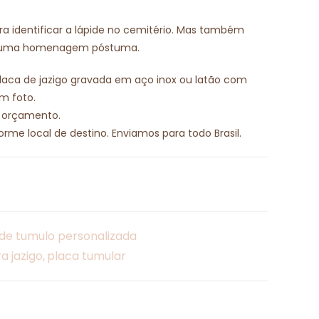
ara identificar a lápide no cemitério. Mas também
 é uma homenagem póstuma.
placa de jazigo gravada em aço inox ou latão com
m foto.
m orçamento.
rme local de destino. Enviamos para todo Brasil.
de tumulo personalizada
a jazigo
placa tumular
,