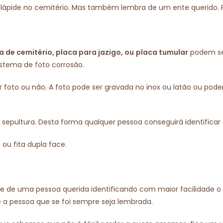
car a lápide no cemitério. Mas também lembra de um ente quer
a de cemitério, placa para jazigo, ou
placa tumular
podem ser
stema de foto corrosão.
foto ou não. A foto pode ser gravada no inox ou latão ou pod
 ou sepultura. Desta forma qualquer pessoa conseguirá identifica
u fita dupla face.
te de uma pessoa querida identificando com maior facilidade o 
essoa que se foi sempre seja lembrada.