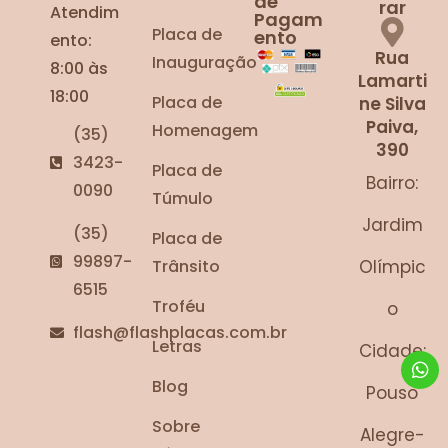
de
rar
Atendim
Pagam
Placa de
ento
ento:
Rua
Inauguração
8:00 às
Lamarti
18:00
Placa de
ne Silva
Paiva,
Homenagem
(35)
390
3423-
Placa de
Bairro:
0090
Túmulo
Jardim
(35)
Placa de
99897-
Trânsito
Olímpic
6515
Troféu
o
flash@flashplacas.com.br
Letras
Cidade:
Blog
Pouso
Sobre
Alegre-