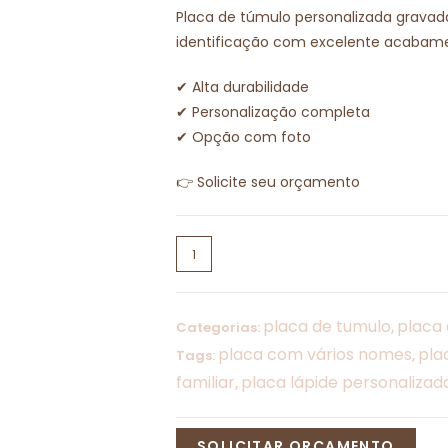
Placa de túmulo personalizada gravad
identificação com excelente acabam
✔ Alta durabilidade
✔ Personalização completa
✔ Opção com foto
👉 Solicite seu orçamento
placa de tumulo
placa 
Categorias:
,
placa com vários nomes
pla
Tags:
,
familiar
placa lápide personalizad
,
SOLICITAR ORÇAMENTO