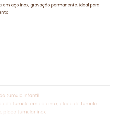
a em aço inox, gravação permanente. Ideal para
ento.
de tumulo infantil
ca de tumulo em aco inox
placa de tumulo
,
a
placa tumular inox
,