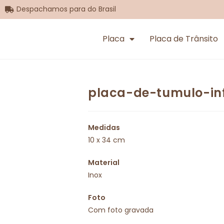
Despachamos para do Brasil
Placa
Placa de Trânsito
placa-de-tumulo-inf
Medidas
10 x 34 cm
Material
Inox
Foto
Com foto gravada